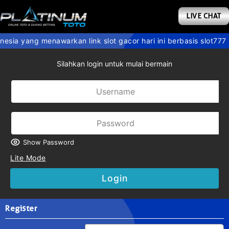
LIVE CHAT
esia yang menawarkan link slot gacor hari ini berbasis slot77
Silahkan login untuk mulai bermain
Show Password
Lite Mode
Login
Register