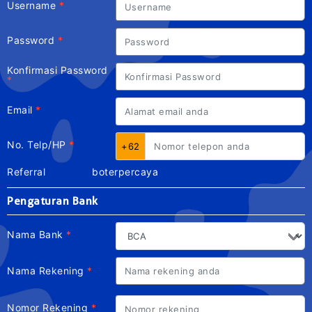
Username
*
Password
*
Konfirmasi Password
*
Email
*
No. Telp/HP
*
+62
Referral
boterpercaya
Pengaturan Bank
Nama Bank
*
Nama Rekening
*
Nomor Rekening
*